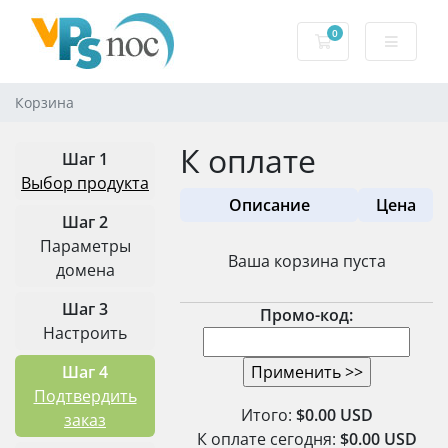
0
Корзина
Корзина
К оплате
Шаг 1
Выбор продукта
Описание
Цена
Шаг 2
Параметры
Ваша корзина пуста
домена
Шаг 3
Промо-код:
Настроить
Шаг 4
Подтвердить
Итого:
$0.00 USD
заказ
К оплате сегодня:
$0.00 USD