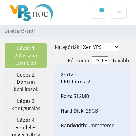
0
Bevásárlókosár
Bevásárlókosár
Kategóriák:
Lépés 1
Válasszon
Pénznem:
terméket
X-512
-
Lépés 2
CPU Cores:
2
Domain
beállítások
Ram:
512MB
Lépés 3
Konfigurálás
Hard Disk:
25GB
Lépés 4
Bandwidth:
Unmetered
Rendelés
megerősítése