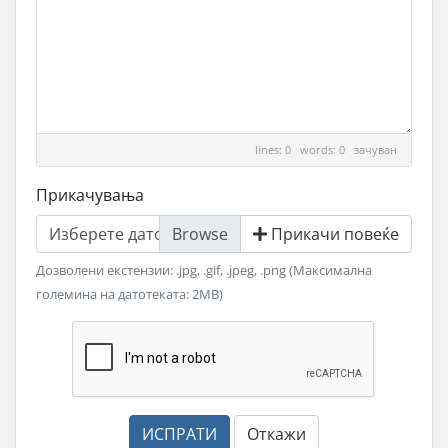
lines: 0 words: 0
зачуван
Прикачувања
Изберете датотека
Прикачи повеќе
Дозволени екстензии: .jpg, .gif, .jpeg, .png (Максимална
големина на датотеката: 2MB)
ИСПРАТИ
Откажи