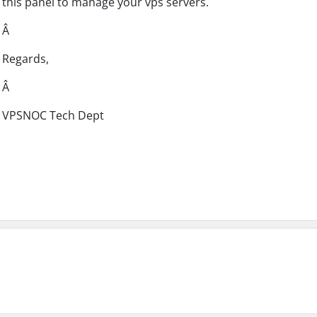
this panel to manage your vps servers.
Â
Regards,
Â
VPSNOC Tech Dept