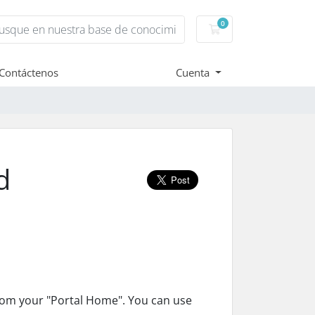
0
Carro de Pedidos
Contáctenos
Cuenta
d
from your "Portal Home". You can use