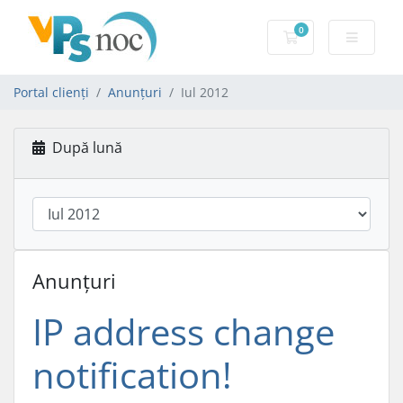
0
Coș de cumpărăt
Portal clienți
Anunțuri
Iul 2012
După lună
Anunțuri
IP address change
notification!